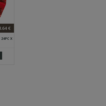
3.64 €
 24PC X