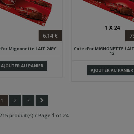
6.14 €
7
d'or Mignonette LAIT 24PC
Cote d'or MIGNONETTE LAIT
12
AJOUTER AU PANIER
AJOUTER AU PANIER
1
2
3
 215 produit(s) / Page
1
of 24