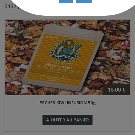
5137 produit(s) / Page
1
of 571
18.00 €
PECHES KIWI INFUSION 50g
AJOUTER AU PANIER