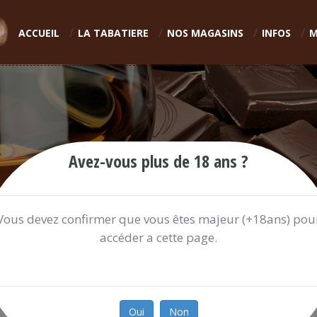
ACCUEIL
LA TABATIERE
NOS MAGASINS
INFOS
M
Avez-vous plus de 18 ans ?
Vous devez confirmer que vous êtes majeur (+18ans) pou
accéder a cette page.
CAPRI SUN CERISE 20CL
0.70 €
Oui
Non
Ref:
CAPRIS933R