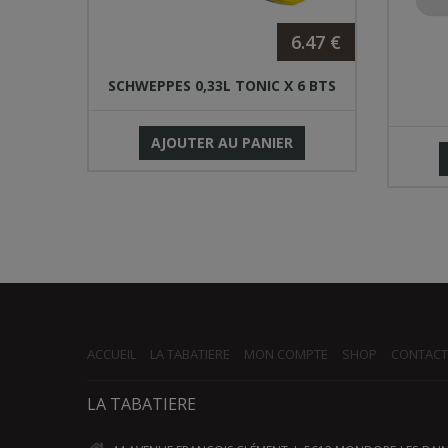
6.47 €
.70 €
SCHWEPPES 0,33L TONIC X 6 BTS
 X 6
AJOUTER AU PANIER
ACCUEIL
LA TABATIERE
MON COMPTE
SHOP
CONTACT
LA TABATIERE