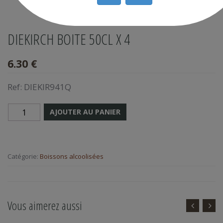
DIEKIRCH BOITE 50CL X 4
6.30 €
Ref:
DIEKIR941Q
AJOUTER AU PANIER
Catégorie:
Boissons alcoolisées
Vous aimerez aussi