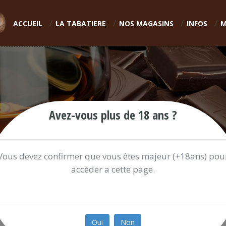
ACCUEIL
LA TABATIERE
NOS MAGASINS
INFOS
M
Avez-vous plus de 18 ans ?
Vous devez confirmer que vous êtes majeur (+18ans) pou
accéder a cette page.
FANTA 1,5L ORANGE
3.16 €
Oui
Non
Ref:
FANTAL710O