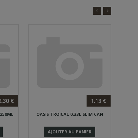
2.30 €
1.13 €
 250ML
OASIS TROICAL 0.33L SLIM CAN
FANT
AJOUTER AU PANIER