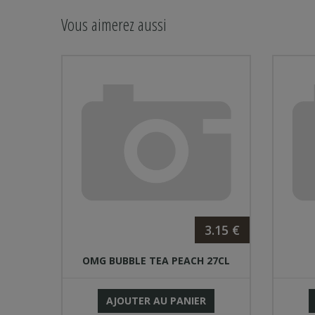
Vous aimerez aussi
.80 €
3.15 €
 X 6
OMG BUBBLE TEA PEACH 27CL
AJOUTER AU PANIER