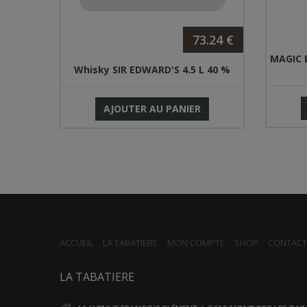
.44 €
73.24 €
18%
MAGIC
Whisky SIR EDWARD'S 4.5 L 40 %
AJOUTER AU PANIER
ACCUEIL
LA TABATIERE
MON COMPTE
SHOP
CONTACT
LA TABATIERE