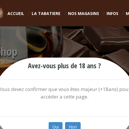
ACCUEIL
LA TABATIERE
NOS MAGASINS
INFOS
M
Shop
Avez-vous plus de 18 ans ?
Vous devez confirmer que vous êtes majeur (+18ans) pou
accéder a cette page.
GIN EDINBURGH SEASIDE 70CL
26.75 €
Oui
Non
Ref:
GINEDI528Q