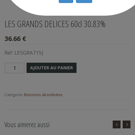
LES GRANDS DELICES 60cl 30.83%
36.66 €
Ref:
LESGRA715J
AJOUTER AU PANIER
Catégorie:
Boissons alcoolisées
Vous aimerez aussi