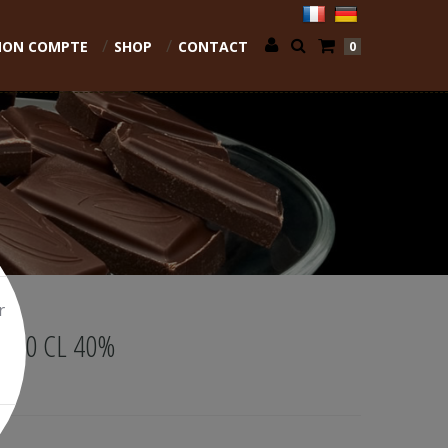
ON COMPTE
SHOP
CONTACT
0
r
 70 CL 40%