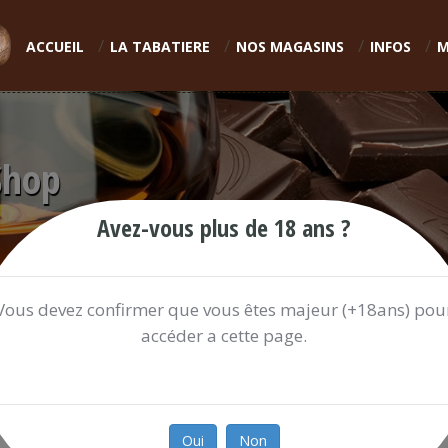
ACCUEIL
LA TABATIERE
NOS MAGASINS
INFOS
M
Shop
Avez-vous plus de 18 ans ?
Vous devez confirmer que vous êtes majeur (+18ans) pou
accéder a cette page.
MARC DE CHAMPAGNE GOYARD
19.40 €
Oui
Non
Ref:
MARCDE429R