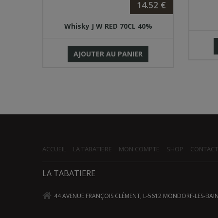
.79 €
14.52 €
L
Whisky J W RED 70CL 40%
AJOUTER AU PANIER
ACCUEIL
LA TABATIERE
MON COMPTE
SHOP
CONTACT
LA TABATIERE
44 AVENUE FRANÇOIS CLÉMENT, L-5612 MONDORF-LES-BAI