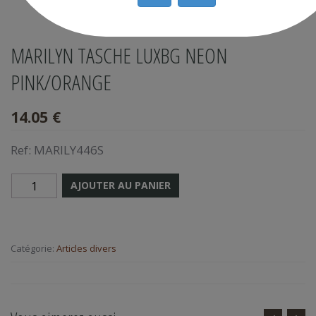
MARILYN TASCHE LUXBG NEON
PINK/ORANGE
14.05 €
Ref:
MARILY446S
AJOUTER AU PANIER
Catégorie:
Articles divers