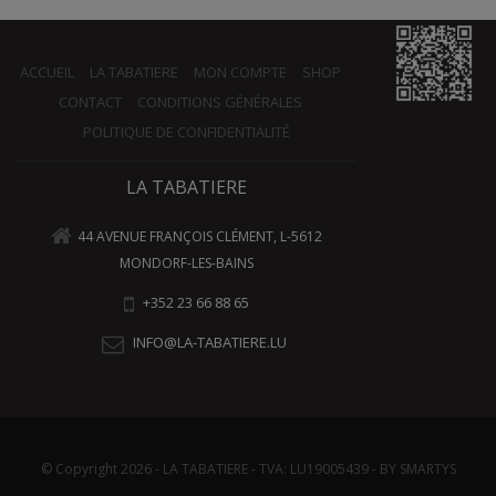
ACCUEIL
LA TABATIERE
MON COMPTE
SHOP
CONTACT
CONDITIONS GÉNÉRALES
POLITIQUE DE CONFIDENTIALITÉ
LA TABATIERE
44 AVENUE FRANÇOIS CLÉMENT, L-5612
MONDORF-LES-BAINS
+352 23 66 88 65
INFO@LA-TABATIERE.LU
© Copyright 2026 - LA TABATIERE - TVA: LU19005439 - BY SMARTYS