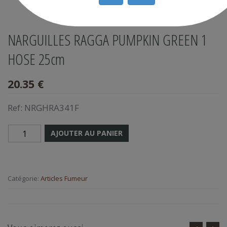
NARGUILLES RAGGA PUMPKIN GREEN 1
HOSE 25cm
20.35 €
Ref:
NRGHRA341F
AJOUTER AU PANIER
Catégorie:
Articles Fumeur