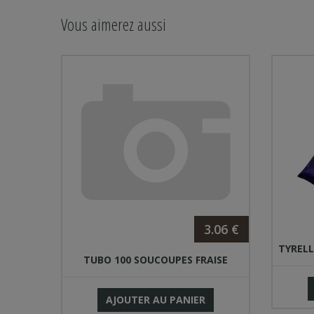
Vous aimerez aussi
.17 €
3.06 €
 GR
TYRELL
TUBO 100 SOUCOUPES FRAISE
AJOUTER AU PANIER