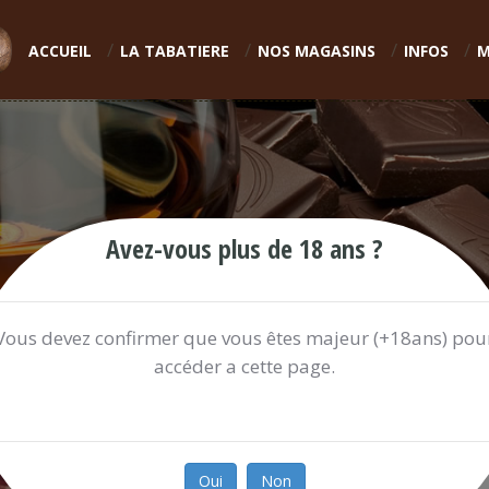
ACCUEIL
LA TABATIERE
NOS MAGASINS
INFOS
M
Avez-vous plus de 18 ans ?
Vous devez confirmer que vous êtes majeur (+18ans) pou
accéder a cette page.
ORBIT CHERRY MINT
0.55 €
Oui
Non
Ref:
ORBITC521C