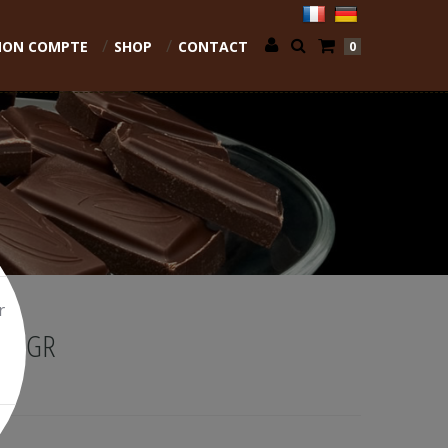
ON COMPTE
SHOP
CONTACT
0
r
1.8GR