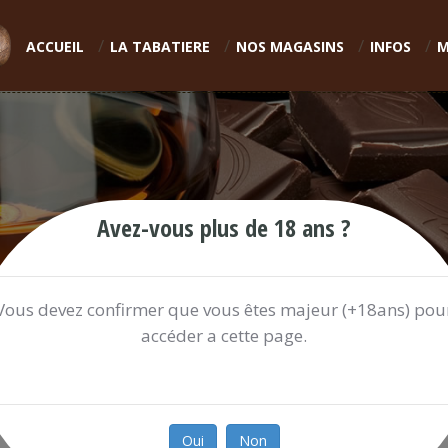
ACCUEIL
LA TABATIERE
NOS MAGASINS
INFOS
M
Avez-vous plus de 18 ans ?
Vous devez confirmer que vous êtes majeur (+18ans) pou
accéder a cette page.
POCHETTE STRAWBERRY HAZE 
20.00 €
Oui
Non
Ref:
POCHET806E