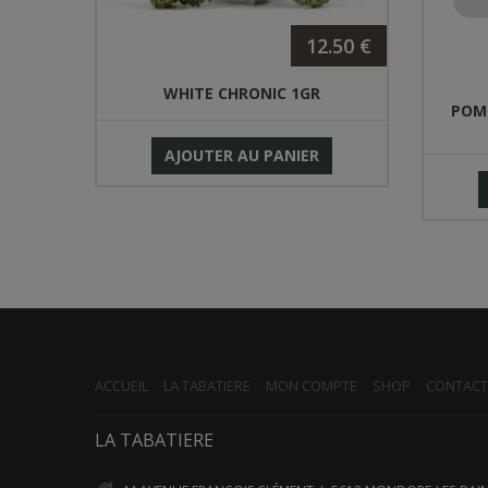
12.50 €
.00 €
WHITE CHRONIC 1GR
6GR
POM
AJOUTER AU PANIER
ACCUEIL
LA TABATIERE
MON COMPTE
SHOP
CONTACT
LA TABATIERE