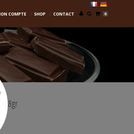
ON COMPTE
SHOP
CONTACT
0
r
1.8gr