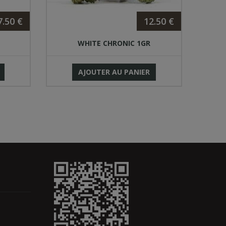
7.50 €
12.50 €
WHITE CHRONIC 1GR
P
AJOUTER AU PANIER