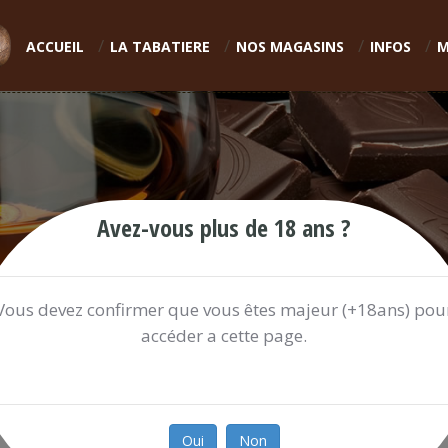
ACCUEIL
LA TABATIERE
NOS MAGASINS
INFOS
M
Avez-vous plus de 18 ans ?
Vous devez confirmer que vous êtes majeur (+18ans) pou
accéder a cette page.
POCHETTE SUPER LEMON HAZE 
20.00 €
Oui
Non
Ref:
POCHET812I