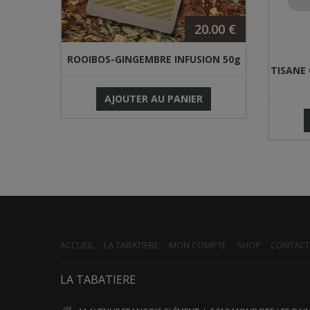
.00 €
20.00 €
ROOIBOS-GINGEMBRE INFUSION 50g
TISANE
AJOUTER AU PANIER
ACCUEIL
LA TABATIERE
MON COMPTE
SHOP
CONTACT
LA TABATIERE