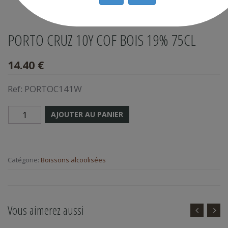
PORTO CRUZ 10Y COF BOIS 19% 75CL
14.40 €
Ref:
PORTOC141W
AJOUTER AU PANIER
Catégorie:
Boissons alcoolisées
Vous aimerez aussi