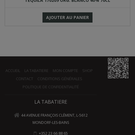
TEQUILA 170209 ORG. BLANCO 40% 70CL
AJOUTER AU PANIER
ACCUEIL
LA TABATIERE
MON COMPTE
SHOP
CONTACT
CONDITIONS GÉNÉRALES
POLITIQUE DE CONFIDENTIALITÉ
LA TABATIERE
44 AVENUE FRANÇOIS CLÉMENT, L-5612
MONDORF-LES-BAINS
+352 23 66 88 65