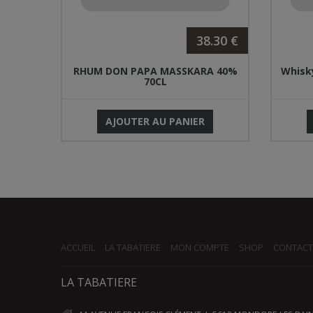
.30 €
38.30 €
RFECT
RHUM DON PAPA MASSKARA 40%
Whisk
70CL
AJOUTER AU PANIER
ACCUEIL
LA TABATIERE
MON COMPTE
SHOP
CONTACT
LA TABATIERE