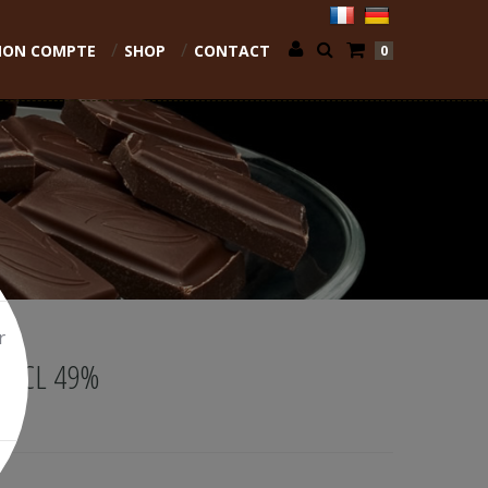
ON COMPTE
SHOP
CONTACT
0
r
70CL 49%