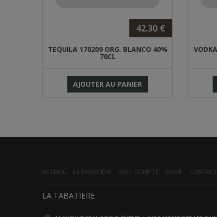
.50 €
42.30 €
l 55%
TEQUILA 170209 ORG. BLANCO 40%
VODKA
70CL
AJOUTER AU PANIER
ACCUEIL
LA TABATIERE
MON COMPTE
SHOP
CONTACT
LA TABATIERE