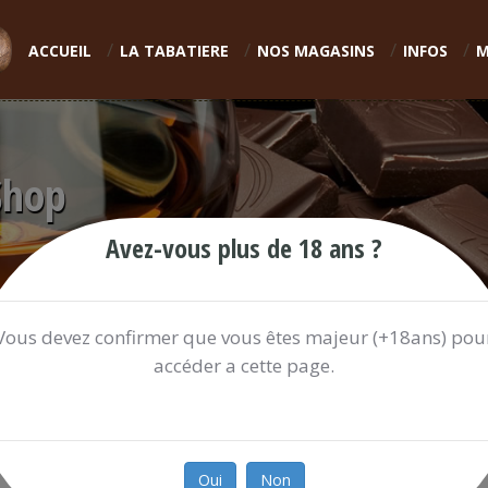
ACCUEIL
LA TABATIERE
NOS MAGASINS
INFOS
M
Shop
Avez-vous plus de 18 ans ?
Vous devez confirmer que vous êtes majeur (+18ans) pou
accéder a cette page.
RINQUINQUIN 70CL 15%
14.30 €
Oui
Non
Ref:
9371