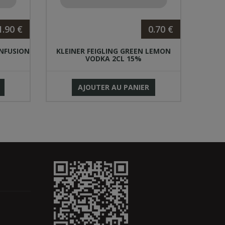
1.90 €
0.70 €
INFUSION
KLEINER FEIGLING GREEN LEMON
GIN
VODKA 2CL 15%
AJOUTER AU PANIER