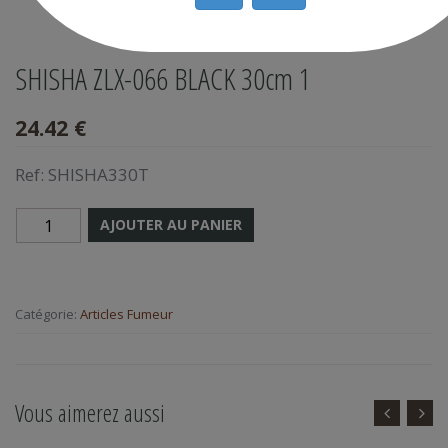
SHISHA ZLX-066 BLACK 30cm 1
24.42 €
Ref:
SHISHA330T
AJOUTER AU PANIER
Catégorie:
Articles Fumeur
Vous aimerez aussi