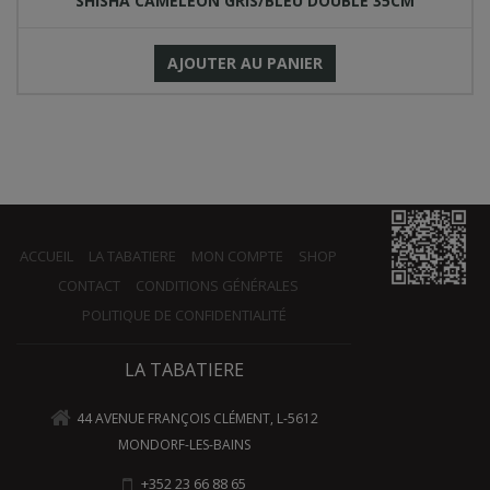
SHISHA CAMELEON GRIS/BLEU DOUBLE 35CM
AJOUTER AU PANIER
ACCUEIL
LA TABATIERE
MON COMPTE
SHOP
CONTACT
CONDITIONS GÉNÉRALES
POLITIQUE DE CONFIDENTIALITÉ
LA TABATIERE
44 AVENUE FRANÇOIS CLÉMENT, L-5612
MONDORF-LES-BAINS
+352 23 66 88 65