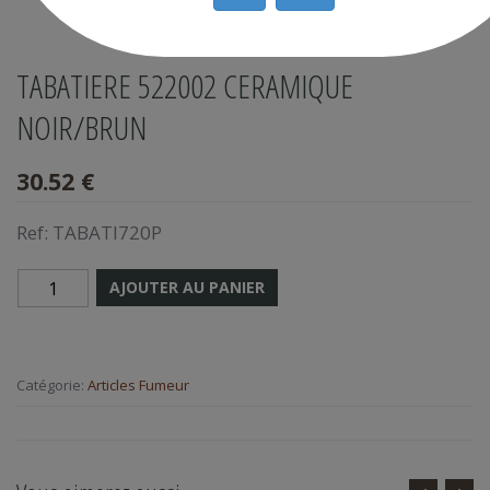
TABATIERE 522002 CERAMIQUE
NOIR/BRUN
30.52 €
Ref:
TABATI720P
AJOUTER AU PANIER
Catégorie:
Articles Fumeur