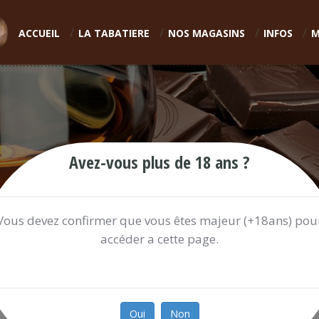
ACCUEIL
LA TABATIERE
NOS MAGASINS
INFOS
M
Avez-vous plus de 18 ans ?
Vous devez confirmer que vous êtes majeur (+18ans) pou
accéder a cette page.
WAWI SCHOKO REIS 50gr.
0.60 €
Oui
Non
Ref:
WAWISC736A