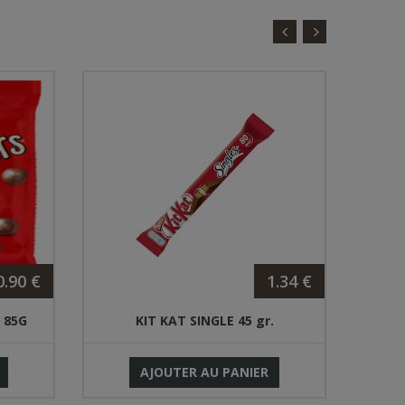
0.90 €
1.34 €
 85G
KIT KAT SINGLE 45 gr.
MIN
AJOUTER AU PANIER