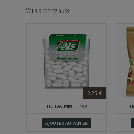
Vous aimerez aussi
2.25 €
.47 €
TIC TAC MINT T100
H
KRI
AJOUTER AU PANIER