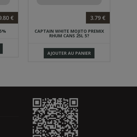
9.80 €
3.79 €
POLL
35%
CAPTAIN WHITE MOJITO PREMIX
RHUM CANS 25L 5?
AJOUTER AU PANIER