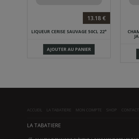
.00 €
13.18 €
5cl 12%
LIQUEUR CERISE SAUVAGE 50CL 22°
CHAM
JA
AJOUTER AU PANIER
ACCUEIL
LA TABATIERE
MON COMPTE
SHOP
CONTACT
LA TABATIERE