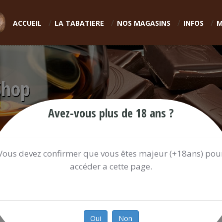
ACCUEIL
LA TABATIERE
NOS MAGASINS
INFOS
M
Shop
Avez-vous plus de 18 ans ?
Vous devez confirmer que vous êtes majeur (+18ans) pou
accéder a cette page.
WHISKY VAT 69 70CL 40%
11.70 €
Oui
Non
Ref:
WHISKY527I