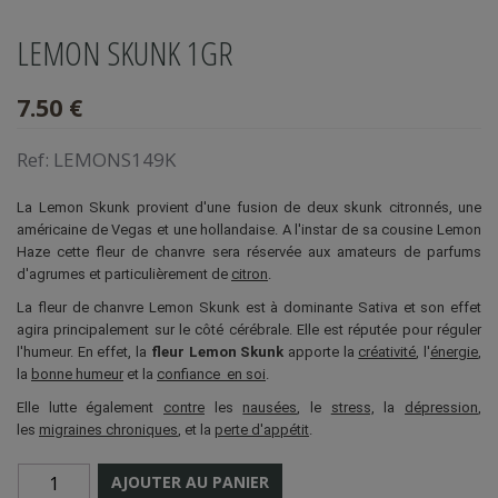
LEMON SKUNK 1GR
7.50 €
Ref:
LEMONS149K
La Lemon Skunk provient d'une fusion de deux skunk citronnés, une
américaine de Vegas et une hollandaise. A l'instar de sa cousine Lemon
Haze cette fleur de chanvre sera réservée aux amateurs de parfums
d'agrumes et particulièrement de
citron
.
La fleur de chanvre Lemon Skunk est à dominante Sativa et son effet
agira principalement sur le côté cérébrale. Elle est réputée pour réguler
l'humeur. En effet, la
fleur Lemon Skunk
apporte la
créativité
, l'
énergie
,
la
bonne humeur
et la
confiance en soi
.
Elle lutte également
contre
les
nausées
, le
stress,
la
dépression
,
les
migraines chroniques
, et la
perte d'appétit
.
AJOUTER AU PANIER