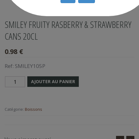
SMILEY FRUITY RASBERRY & STRAWBERRY
CANS 20CL
0.98 €
Ref:
SMILEY105P
AJOUTER AU PANIER
Catégorie:
Boissons